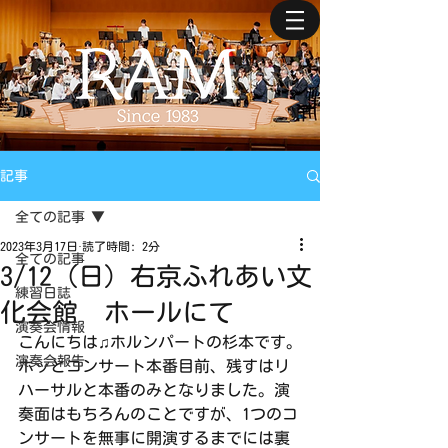
記事
全ての記事
2023年3月17日
読了時間: 2分
全ての記事
3/12（日）右京ふれあい文
練習日誌
化会館 ホールにて
演奏会情報
こんにちは♫ホルンパートの杉本です。
演奏会報告
ホッとコンサート本番目前、残すはリ
ハーサルと本番のみとなりました。演
奏面はもちろんのことですが、1つのコ
ンサートを無事に開演するまでには裏