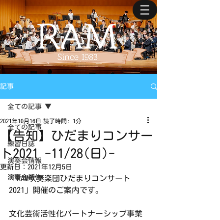
記事
全ての記事
2021年10月16日
読了時間: 1分
全ての記事
【告知】ひだまりコンサー
練習日誌
ト2021 -11/28(日)-
演奏会情報
更新日：
2021年12月5日
演奏会報告
「RAM吹奏楽団ひだまりコンサート
2021」開催のご案内です。
文化芸術活性化パートナーシップ事業