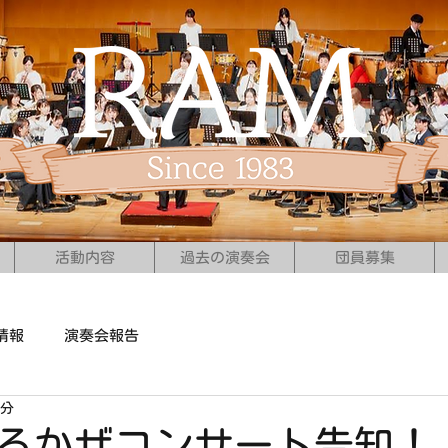
活動内容
過去の演奏会
団員募集
情報
演奏会報告
1分
はるかぜコンサート告知！