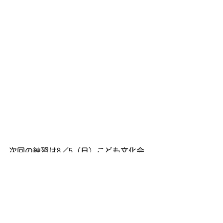
次回の練習は8／5（日）こども文化会
館（18：00～21：00）です。
練習日誌