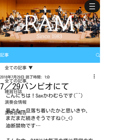
記事
全ての記事
2018年7月29日
読了時間: 1分
全ての記事
7／29バンビオにて
練習日誌
こんにちは！Saxかわむらです(^^)
演奏会情報
暑さも一旦落ち着いたかと思いきや、
演奏会報告
まだまだ続きそうですね(>_<)
油断禁物です…