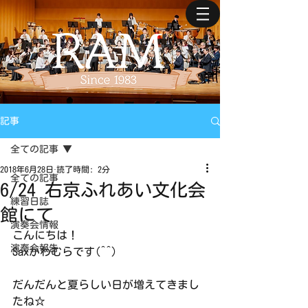
記事
全ての記事
2018年6月28日
読了時間: 2分
全ての記事
6/24 右京ふれあい文化会
練習日誌
館にて
演奏会情報
こんにちは！
演奏会報告
Saxかわむらです(^^)
だんだんと夏らしい日が増えてきまし
たね☆