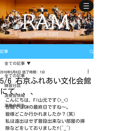
記事
全ての記事
2018年5月6日
読了時間: 1分
全ての記事
5/6 右京ふれあい文化会館
練習日誌
にて、、、
演奏会情報
こんにちは、Fl山元です(>_<)
演奏会報告
世間ではGWの最終日ですね～。
皆様どこか行かれましたか？(笑)
私は遠出はせず普段出来ない部屋の掃
除などをしておりましたf(^_^)