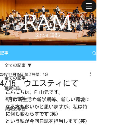
記事
全ての記事
2018年4月15日
読了時間: 1分
全ての記事
4/15 ウエスティにて
練習日誌
こんにちは、Fl山元です。
演奏会情報
4月は新生活や新学期等、新しい環境に
なる方も多いかと思いますが、私は特
演奏会報告
に何も変わらずです(笑)
という私が今回日誌を担当します(笑)