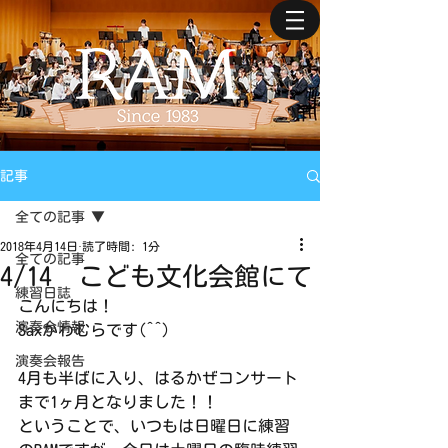
記事
全ての記事
2018年4月14日
読了時間: 1分
全ての記事
4/14 こども文化会館にて
練習日誌
こんにちは！
演奏会情報
Saxかわむらです(^^)
演奏会報告
4月も半ばに入り、はるかぜコンサート
まで1ヶ月となりました！！
ということで、いつもは日曜日に練習