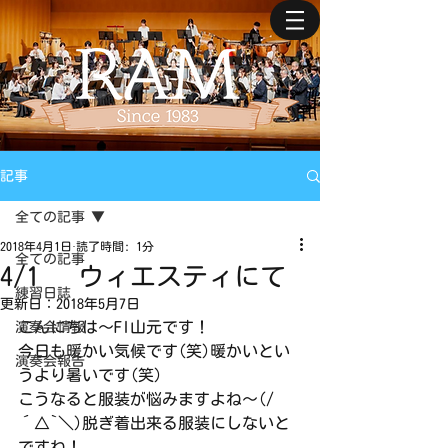
記事
全ての記事
2018年4月1日
読了時間: 1分
全ての記事
4/1 ウィエスティにて
練習日誌
更新日：
2018年5月7日
こんにちは～Fl山元です！
演奏会情報
今日も暖かい気候です(笑)暖かいとい
演奏会報告
うより暑いです(笑)
こうなると服装が悩みますよね～(/
´△`＼)脱ぎ着出来る服装にしないと
ですね！