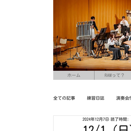
ホーム
RAMって？
全ての記事
練習日誌
演奏会
2024年12月7日
読了時間: 
12/1