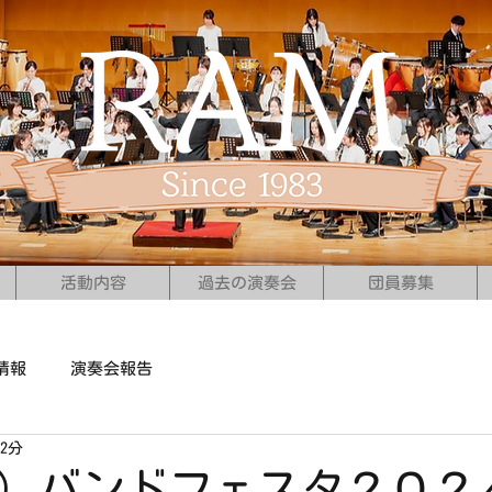
活動内容
過去の演奏会
団員募集
情報
演奏会報告
2分
（日）バンドフェスタ２０２