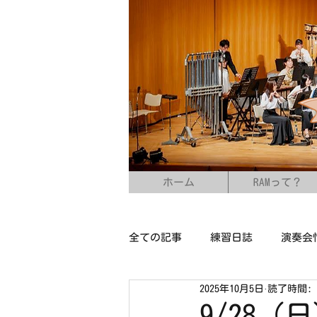
ホーム
RAMって？
全ての記事
練習日誌
演奏会
2025年10月5日
読了時間: 
9/28