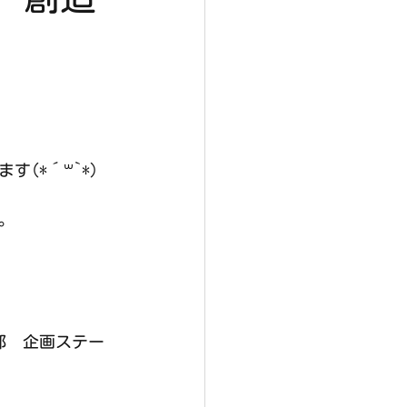
(*´꒳`*)
。
部　企画ステー