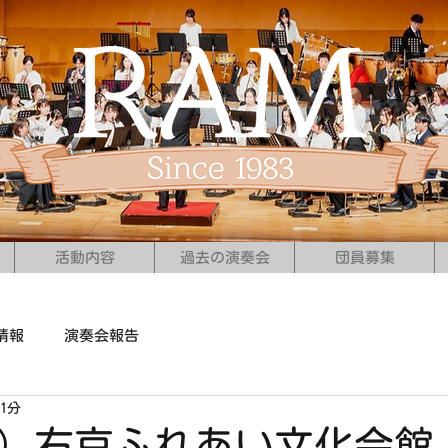
活動内容
過去の演奏会
団員募集
情報
演奏会報告
1分
（日）右京ふれあい文化会館