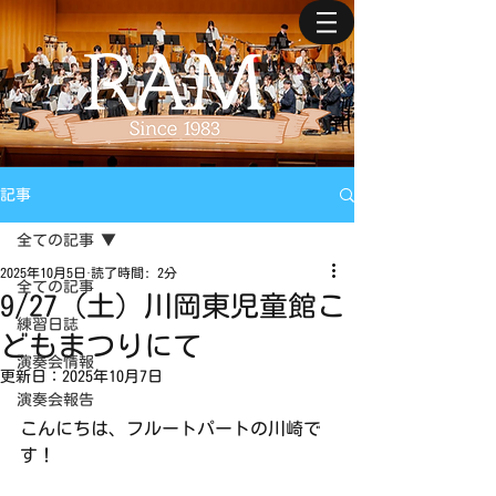
記事
全ての記事
2025年10月5日
読了時間: 2分
全ての記事
9/27（土）川岡東児童館こ
練習日誌
どもまつりにて
演奏会情報
更新日：
2025年10月7日
演奏会報告
こんにちは、フルートパートの川崎で
す！