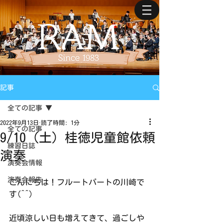
記事
全ての記事
2022年9月13日
読了時間: 1分
全ての記事
9/10（土）桂徳児童館依頼
練習日誌
演奏
演奏会情報
演奏会報告
こんにちは！フルートパートの川崎で
す(^^)
近頃涼しい日も増えてきて、過ごしや