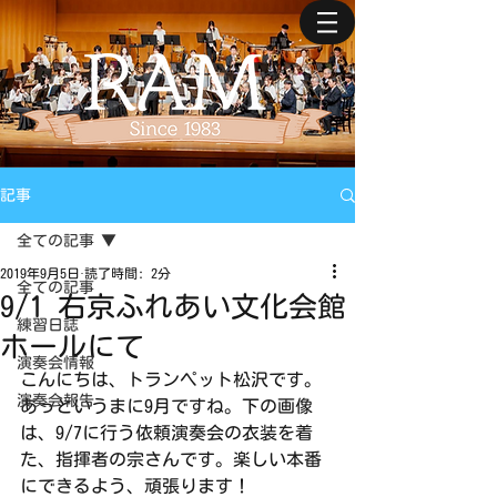
記事
全ての記事
2019年9月5日
読了時間: 2分
全ての記事
9/1 右京ふれあい文化会館
練習日誌
ホールにて
演奏会情報
こんにちは、トランペット松沢です。
演奏会報告
あっというまに9月ですね。下の画像
は、9/7に行う依頼演奏会の衣装を着
た、指揮者の宗さんです。楽しい本番
にできるよう、頑張ります！