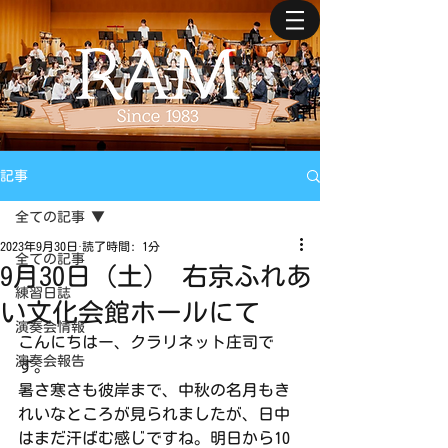
記事
全ての記事
2023年9月30日
読了時間: 1分
全ての記事
9月30日（土） 右京ふれあ
練習日誌
い文化会館ホールにて
演奏会情報
こんにちはー、クラリネット庄司で
演奏会報告
す。
暑さ寒さも彼岸まで、中秋の名月もき
れいなところが見られましたが、日中
はまだ汗ばむ感じですね。明日から10