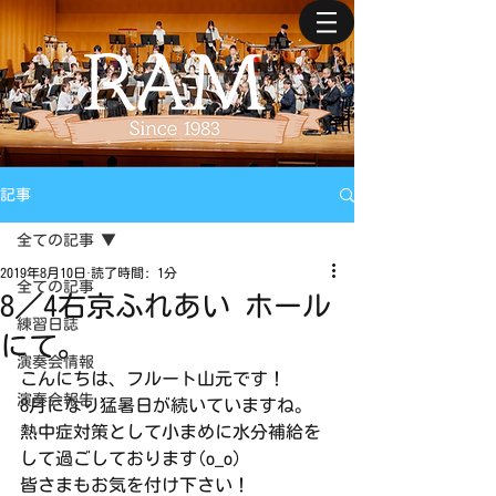
記事
全ての記事
2019年8月10日
読了時間: 1分
全ての記事
8／4右京ふれあい ホール
練習日誌
にて。
演奏会情報
こんにちは、フルート山元です！
演奏会報告
8月になり猛暑日が続いていますね。
熱中症対策として小まめに水分補給を
して過ごしております(o_o)
皆さまもお気を付け下さい！