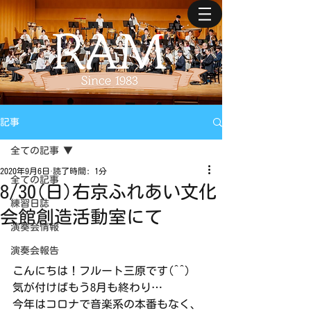
記事
全ての記事
2020年9月6日
読了時間: 1分
全ての記事
8/30(日)右京ふれあい文化
練習日誌
会館創造活動室にて
演奏会情報
演奏会報告
こんにちは！フルート三原です(^^)
気が付けばもう8月も終わり…
今年はコロナで音楽系の本番もなく、