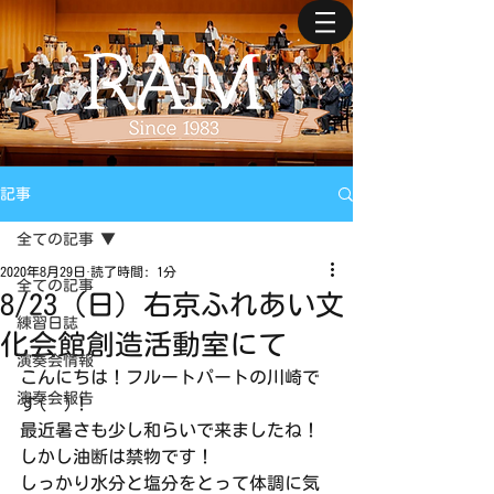
記事
全ての記事
2020年8月29日
読了時間: 1分
全ての記事
8/23（日）右京ふれあい文
練習日誌
化会館創造活動室にて
演奏会情報
こんにちは！フルートパートの川崎で
演奏会報告
す(^^)！
最近暑さも少し和らいで来ましたね！
しかし油断は禁物です！
しっかり水分と塩分をとって体調に気