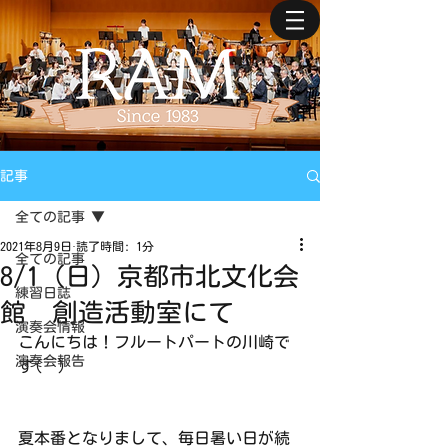
記事
全ての記事
2021年8月9日
読了時間: 1分
全ての記事
8/1（日）京都市北文化会
練習日誌
館 創造活動室にて
演奏会情報
こんにちは！フルートパートの川崎で
演奏会報告
す(^^)
夏本番となりまして、毎日暑い日が続