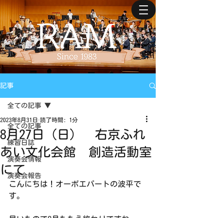
記事
全ての記事
2023年8月31日
読了時間: 1分
全ての記事
8月27日（日） 右京ふれ
練習日誌
あい文化会館 創造活動室
演奏会情報
にて
演奏会報告
こんにちは！オーボエパートの波平で
す。