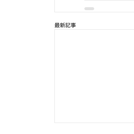
最新記事
8月2日(日) 右京ふれあい文