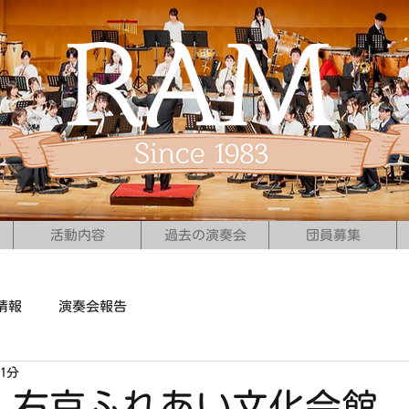
活動内容
過去の演奏会
団員募集
情報
演奏会報告
1分
日）右京ふれあい文化会館