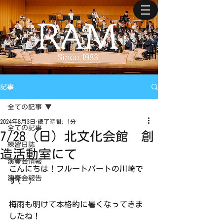
記事
全ての記事
2024年8月3日
読了時間: 1分
全ての記事
7/28（日）北文化会館 創
練習日誌
造活動室にて
演奏会情報
こんにちは！フルートパートの川崎で
演奏会報告
す(^^)
梅雨も明けて本格的に暑くなってきま
したね！