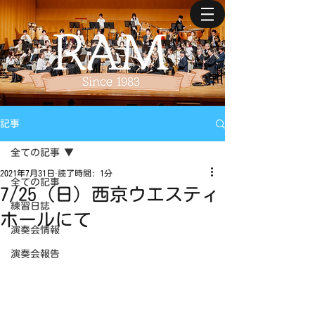
記事
全ての記事
2021年7月31日
読了時間: 1分
全ての記事
7/25（日）西京ウエスティ
練習日誌
ホールにて
演奏会情報
演奏会報告