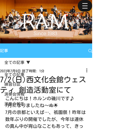
記事
全ての記事
2023年7月9日
読了時間: 1分
全ての記事
7/2(日)西文化会館ウェス
練習日誌
ティ 創造活動室にて
演奏会情報
こんにちは！ホルンの磯川です♪
演奏会報告
7月になりましたね〜🎋🌟
7月の京都といえば…、祇園祭！昨年は
数年ぶりの開催でしたが、今年は連休
の真ん中が宵山なこともあって、きっ