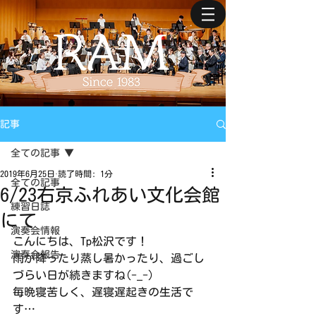
記事
全ての記事
2019年6月25日
読了時間: 1分
全ての記事
6/23右京ふれあい文化会館
練習日誌
にて
演奏会情報
こんにちは、Tp松沢です！
演奏会報告
雨が降ったり蒸し暑かったり、過ごし
づらい日が続きますね(-_-)
毎晩寝苦しく、遅寝遅起きの生活で
す…