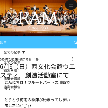
記事
全ての記事
2024年6月22日
読了時間: 1分
全ての記事
6/16（日）西文化会館ウエ
練習日誌
スティ 創造活動室にて
演奏会情報
こんにちは！フルートパートの川崎で
演奏会報告
す(^^)
とうとう梅雨の季節が始まってしまい
ましたね(~_~;)