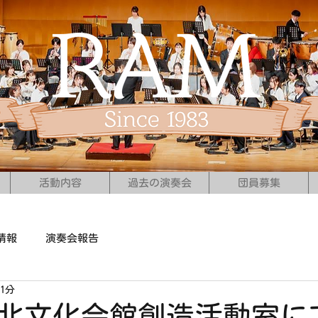
活動内容
過去の演奏会
団員募集
情報
演奏会報告
1分
(日)北文化会館創造活動室に