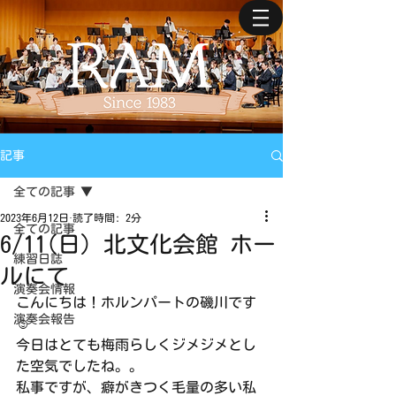
記事
全ての記事
2023年6月12日
読了時間: 2分
全ての記事
6/11(日) 北文化会館 ホー
練習日誌
ルにて
演奏会情報
こんにちは！ホルンパートの磯川です
演奏会報告
☺️
今日はとても梅雨らしくジメジメとし
た空気でしたね。。
私事ですが、癖がきつく毛量の多い私