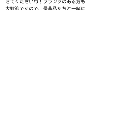
きてくださいね！ブランクのある方も
大歓迎ですので、是非私たちと一緒に
楽しく合奏しましょう😊♪
次回の練習は6/18(日) 西文化会館ウエ
スティ ホール18:00〜21:30です。
練習日誌
すべて表示
最新記事