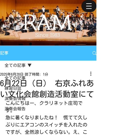
記事
全ての記事
2025年6月28日
読了時間: 1分
全ての記事
6月22日（日） 右京ふれあ
練習日誌
い文化会館創造活動室にて
演奏会情報
こんにちはー、クラリネット庄司で
演奏会報告
す。
急に暑くなりましたね！　慌てて久し
ぶりにエアコンのスイッチを入れたの
ですが、全然涼しくならない。え、こ