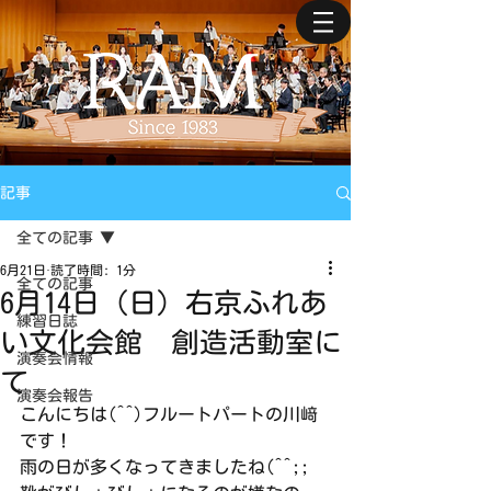
記事
全ての記事
6月21日
読了時間: 1分
全ての記事
6月14日（日）右京ふれあ
練習日誌
い文化会館 創造活動室に
演奏会情報
て
演奏会報告
こんにちは(^^)フルートパートの川﨑
です！
雨の日が多くなってきましたね(^^;;