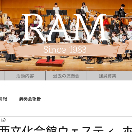
活動内容
過去の演奏会
団員募集
情報
演奏会報告
1分
日) 西文化会館ウェスティ 