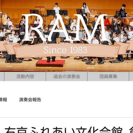
活動内容
過去の演奏会
団員募集
情報
演奏会報告
日）右京ふれあい文化会館 