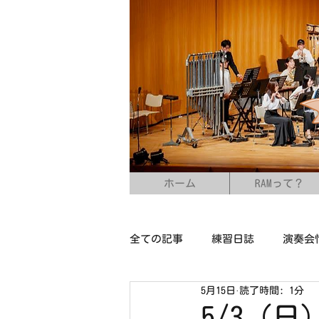
ホーム
RAMって？
全ての記事
練習日誌
演奏会
5月15日
読了時間: 1分
5/3（