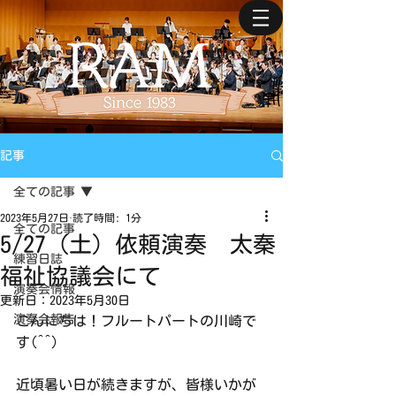
記事
全ての記事
2023年5月27日
読了時間: 1分
全ての記事
5/27（土）依頼演奏 太秦
練習日誌
福祉協議会にて
演奏会情報
更新日：
2023年5月30日
演奏会報告
こんにちは！フルートパートの川崎で
す(^^)
近頃暑い日が続きますが、皆様いかが