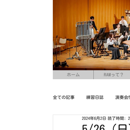
ホーム
RAMって？
全ての記事
練習日誌
演奏会
2024年6月2日
読了時間: 
5/26