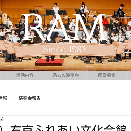
活動内容
過去の演奏会
団員募集
情報
演奏会報告
2分
（日）右京ふれあい文化会館