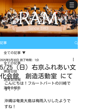
記事
全ての記事
2025年5月30日
読了時間: 1分
全ての記事
5/25（日）右京ふれあい文
練習日誌
化会館 創造活動室 にて
演奏会情報
こんにちは！フルートパートの川崎で
演奏会報告
す(^^)！
沖縄は奄美大島は梅雨入りしたようで
すね！