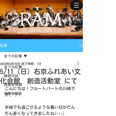
記事
全ての記事
2025年5月16日
読了時間: 1分
全ての記事
5/11（日）右京ふれあい文
練習日誌
化会館 創造活動室 にて
演奏会情報
こんにちは！フルートパートの川崎で
演奏会報告
す(^^)！
半袖でも過ごせるような暑い日がだん
だん多くなってきましたね(･･;)