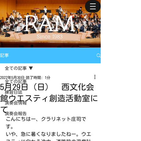
記事
全ての記事
2022年5月30日
読了時間: 1分
全ての記事
5月29日（日） 西文化会
練習日誌
館ウエスティ創造活動室に
演奏会情報
て
演奏会報告
こんにちはー、クラリネット庄司で
す。
いや、急に暑くなりましたねー。ウエ