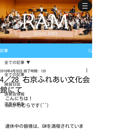
記事
全ての記事
2019年4月28日
読了時間: 1分
全ての記事
4／28 右京ふれあい文化会
練習日誌
館にて
演奏会情報
こんにちは！
演奏会報告
saxかわむらです(^^)
連休中の皆様は、GWを満喫されていま