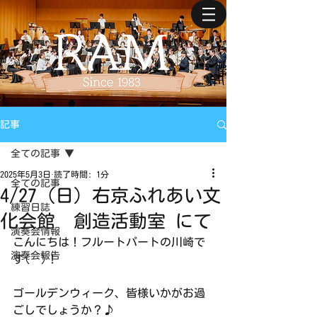
記事
全ての記事
2025年5月3日
読了時間: 1分
全ての記事
4/27（日）右京ふれあい文
練習日誌
化会館 創造活動室 にて
演奏会情報
こんにちは！フルートパートの川崎で
演奏会報告
す(^^)！
ゴールデンウィーク、皆様いかがお過
ごしでしょうか？♪