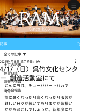
記事
全ての記事
2022年4月18日
読了時間: 1分
全ての記事
4/17 (日) 呉竹文化センタ
練習日誌
ー 創造活動室にて
演奏会情報
こんにちは、チューバパート八万で
演奏会報告
す。
急に暑くなったり寒くなったり服装が
難しい日々が続いておりますが皆様い
かがお過ごしでしょうか。新年度にな