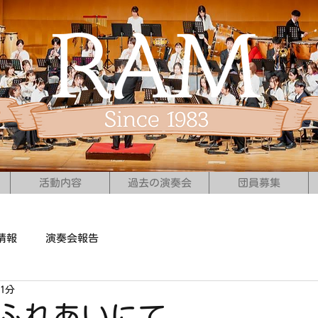
活動内容
過去の演奏会
団員募集
情報
演奏会報告
1分
右京ふれあいにて。