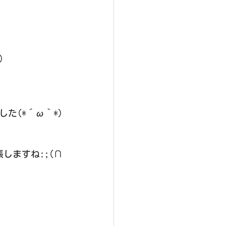
)
た(*´ω｀*)
しますね:;(∩