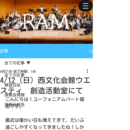
記事
全ての記事
4月21日
読了時間: 1分
全ての記事
4/12（日）西文化会館ウエ
練習日誌
スティ 創造活動室にて
演奏会情報
こんにちは！ユーフォニアムパート福
演奏会報告
田です。
最近は暖かい日も増えてきて、だいぶ
過ごしやすくなってきましたね！しか