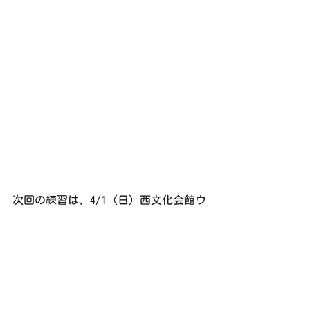
次回の練習は、4/1（日）西文化会館ウ
エスティ ホールにて18:00~21:30で
す。
練習日誌