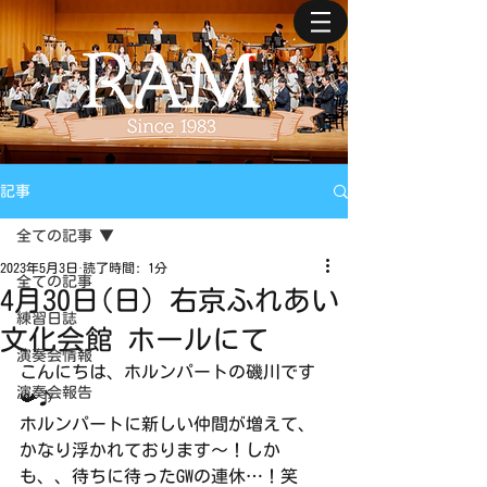
記事
全ての記事
2023年5月3日
読了時間: 1分
全ての記事
4月30日(日) 右京ふれあい
練習日誌
文化会館 ホールにて
演奏会情報
こんにちは、ホルンパートの磯川です
演奏会報告
📯♪
ホルンパートに新しい仲間が増えて、
かなり浮かれております〜！しか
も、、待ちに待ったGWの連休…！笑