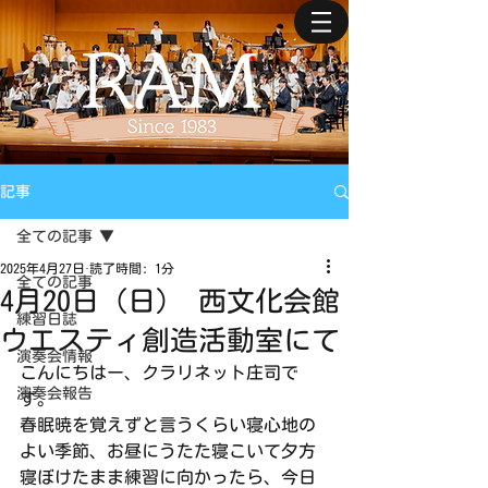
記事
全ての記事
2025年4月27日
読了時間: 1分
全ての記事
4月20日（日） 西文化会館
練習日誌
ウエスティ創造活動室にて
演奏会情報
こんにちはー、クラリネット庄司で
演奏会報告
す。
春眠暁を覚えずと言うくらい寝心地の
よい季節、お昼にうたた寝こいて夕方
寝ぼけたまま練習に向かったら、今日