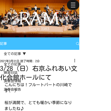
記事
全ての記事
2021年3月31日
読了時間: 2分
全ての記事
3/28（日）右京ふれあい文
練習日誌
化会館ホールにて
演奏会情報
こんにちは！フルートパートの川崎で
演奏会報告
す(^^)
桜が満開で、とても暖かい季節になり
ましたね♪