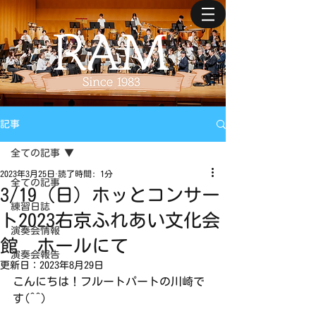
記事
全ての記事
2023年3月25日
読了時間: 1分
全ての記事
3/19（日）ホッとコンサー
練習日誌
ト2023右京ふれあい文化会
演奏会情報
館 ホールにて
演奏会報告
更新日：
2023年8月29日
こんにちは！フルートパートの川崎で
す(^^)