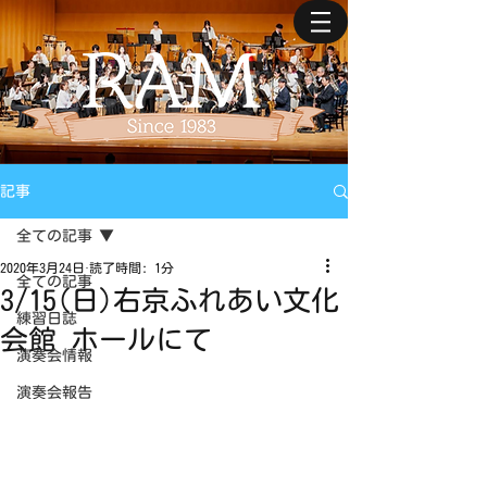
記事
全ての記事
2020年3月24日
読了時間: 1分
全ての記事
3/15(日)右京ふれあい文化
練習日誌
会館 ホールにて
演奏会情報
演奏会報告