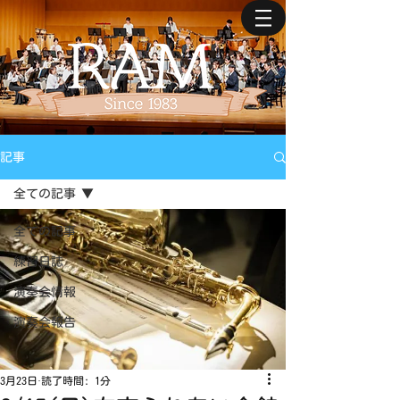
記事
全ての記事
全ての記事
練習日誌
演奏会情報
演奏会報告
3月23日
読了時間: 1分