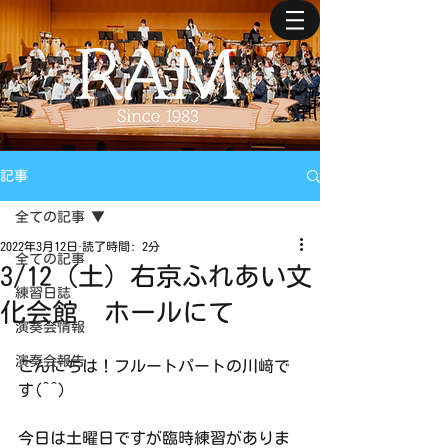
記事
全ての記事
2022年3月12日
読了時間: 2分
全ての記事
3/12（土）右京ふれあい文
練習日誌
化会館 ホールにて
演奏会情報
演奏会報告
こんにちは！フルートパートの川﨑で
す(^^)
今日は土曜日ですが臨時練習がありま