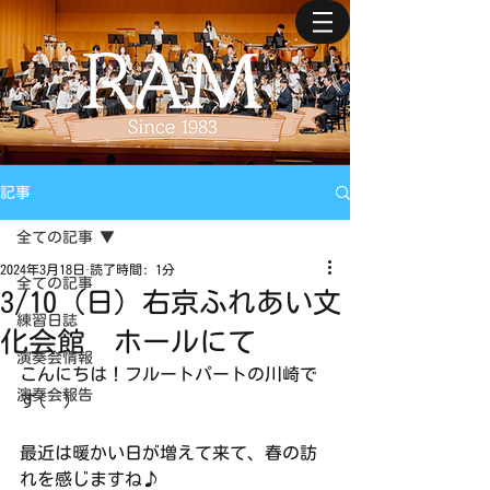
記事
全ての記事
2024年3月18日
読了時間: 1分
全ての記事
3/10（日）右京ふれあい文
練習日誌
化会館 ホールにて
演奏会情報
こんにちは！フルートパートの川崎で
演奏会報告
す(^^)
最近は暖かい日が増えて来て、春の訪
れを感じますね♪